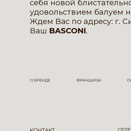
себя новой блистательно
удовольствием балуем 
Ждем Вас по адресу: г. С
Ваш
BASCONI
.
О БРЕНДЕ
ФРАНШИЗА
О
КОНТАКТ
ОТДЕ