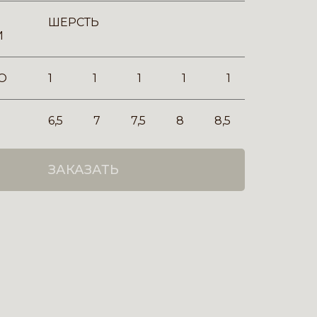
ШЕРСТЬ
И
О
1
1
1
1
1
6,5
7
7,5
8
8,5
ЗАКАЗАТЬ