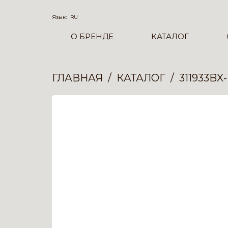
Язык:
RU
О БРЕНДЕ
КАТАЛОГ
ГЛАВНАЯ
КАТАЛОГ
311933BX