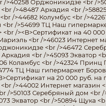
br />40258 Орджоникидзе <br />
<br />48487 Аркадия <br />58825
 <br />44682 Колумбус <br />422
 <br />54699 ТЦ Наш гипермарке
 <br /><B>Сертификат на 40 000 
Мариэль <br />46023 Интернет ма
рджоникидзе <br />46472 Серебр
 Аркадия <br />45093 Экватор <b
406 Коламбус <br />42324 Принц 
54774 ТЦ Наш гипермаркет Боров
<B>Сертификат на 20 000 руб. на
 <br />44002 Интернет магазин <
r />50103 Серебряный дом <br /
073 Экватор <br />50894 Щука <b