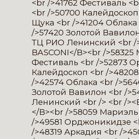
<br />41762 Фестиваль <
<br />50700 Калейдоскоп 
Щука <br />41204 Облака
/>57420 Золотой Вавилон
ТЦ РИО Ленинский <br />
BASCONI</B><br />58325 
Фестиваль <br />52873 О
Калейдоскоп <br />48208
/>42574 Облака <br />56
Золотой Вавилон <br />
Ленинский <br /> <br />
</B><br />58059 Мариэль
/>49581 Орджоникидзе <b
/>48319 Аркадия <br />45