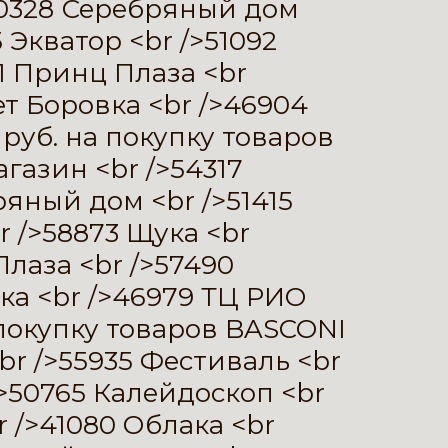
50328 Серебряный дом
 Экватор <br />51092
61 Принц Плаза <br
т Боровка <br />46904
руб. на покупку товаров
газин <br />54317
яный дом <br />51415
r />58873 Щука <br
Плаза <br />57490
ка <br />46979 ТЦ РИО
 покупку товаров BASCONI
br />55935 Фестиваль <br
>50765 Калейдоскоп <br
r />41080 Облака <br