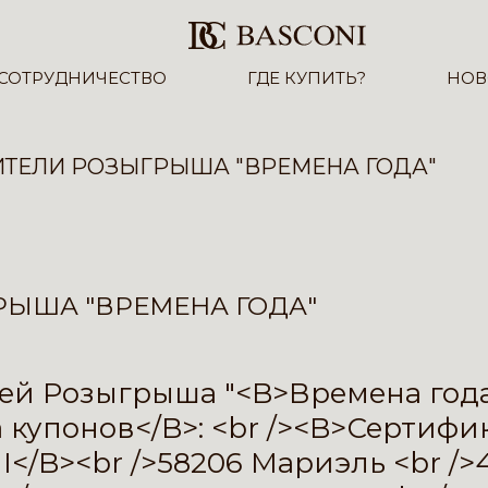
СОТРУДНИЧЕСТВО
ГДЕ КУПИТЬ?
НОВ
ТЕЛИ РОЗЫГРЫША "ВРЕМЕНА ГОДА"
ЫША "ВРЕМЕНА ГОДА"
 Розыгрыша "<B>Времена года</B
упонов</B>: <br /><B>Сертифика
</B><br />58206 Мариэль <br /