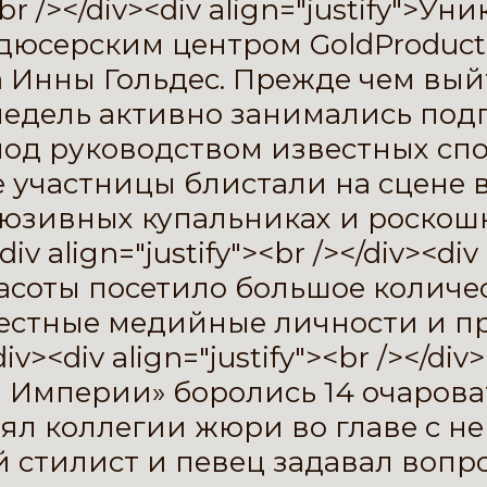
><br /></div><div align="justify">
дюсерским центром GoldProduc
 Инны Гольдес. Прежде чем выйт
недель активно занимались подг
 под руководством известных с
е участницы блистали на сцене 
люзивных купальниках и роскош
v align="justify"><br /></div><div
соты посетило большое количес
вестные медийные личности и п
><div align="justify"><br /></div><
й Империи» боролись 14 очарова
ял коллегии жюри во главе с 
 стилист и певец задавал вопр