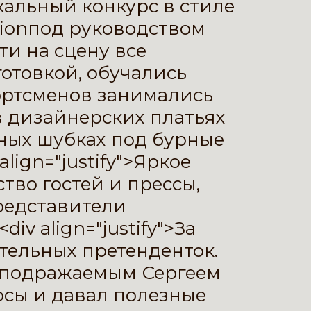
Уникальный конкурс в стиле
tionпод руководством
и на сцену все
отовкой, обучались
портсменов занимались
в дизайнерских платьях
ных шубках под бурные
 align="justify">Яркое
тво гостей и прессы,
редставители
div align="justify">За
тельных претенденток.
неподражаемым Сергеем
осы и давал полезные