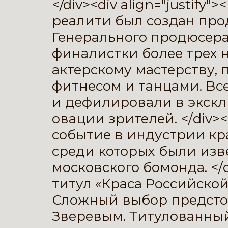
</div><div align="justify"
реалити был создан про
Генерального продюсера
финалистки более трех 
актерскому мастерству,
фитнесом и танцами. Вс
и дефилировали в экск
овации зрителей. </div><di
событие в индустрии кра
среди которых были из
московского бомонда. </div
титул «Краса Российско
Сложный выбор предсто
Зверевым. Титулованный