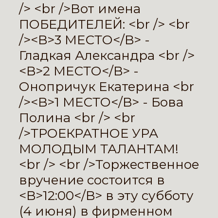
/> <br />Вот имена
ПОБЕДИТЕЛЕЙ: <br /> <br
/><B>3 МЕСТО</B> -
Гладкая Александра <br />
<B>2 МЕСТО</B> -
Онопричук Екатерина <br
/><B>1 МЕСТО</B> - Бова
Полина <br /> <br
/>ТРОЕКРАТНОЕ УРА
МОЛОДЫМ ТАЛАНТАМ!
<br /> <br />Торжественное
вручение состоится в
<B>12:00</B> в эту субботу
(4 июня) в фирменном